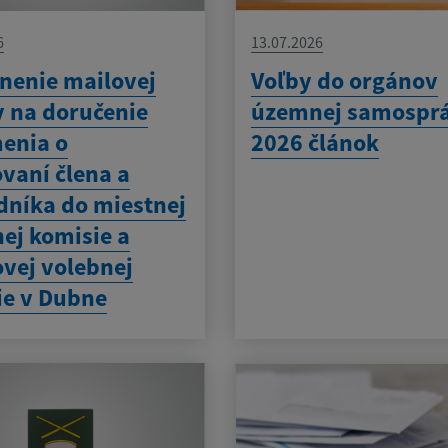
6
13.07.2026
nenie mailovej
Voľby do orgánov
y na doručenie
územnej samospr
enia o
2026 článok
vaní člena a
dníka do miestnej
ej komisie a
vej volebnej
ie v Dubne