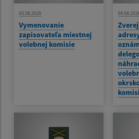
05.08.2026
04.08.202
Vymenovanie
Zverej
zapisovateľa miestnej
adres
volebnej komisie
oznám
delego
náhra
volebn
okrsko
komis