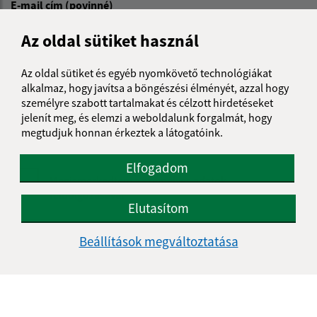
E-mail cím (povinné)
Az oldal sütiket használ
Üzenetének szövege (povinné)
Az oldal sütiket és egyéb nyomkövető technológiákat
alkalmaz, hogy javítsa a böngészési élményét, azzal hogy
személyre szabott tartalmakat és célzott hirdetéseket
jelenít meg, és elemzi a weboldalunk forgalmát, hogy
megtudjuk honnan érkeztek a látogatóink.
Elfogadom
Megismerkedtem a
személyes adatok
feldolgozásával
Elutasítom
Google reCaptcha Response
Üzenet küldése
Beállítások megváltoztatása
Úradné hodiny: