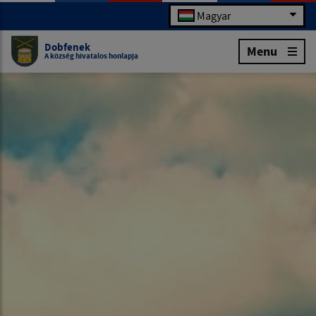
Magyar
Dobfenek
Menu
A község hivatalos honlapja