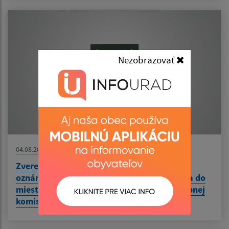
Nezobrazovať
04.08.2026
Zverejnenie mailovej adresy na doručenie
oznámenia o delegovaní člena a náhradníka do
miestnej volebnej komisie a okrskovej volebnej
komisie v Dubne