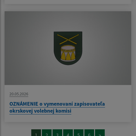
20.05.2026
OZNÁMENIE o vymenovaní zapisovateľa
okrskovej volebnej komisi
1
2
3
4
5
6
>