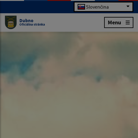
Slovenčina
Dubno
Menu
Oficiálna stránka