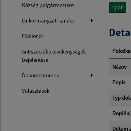
Község polgármestere
späť
Dátum 
Önkormányzati tanács
Deta
Főellenőr
Filtr
Položka
Antiszociális tevékenységek
bejelentése
Názov
Dokumentumok
Popis
Választások
Typ do
Doplňuj
Dátum z