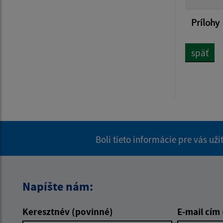
Prílohy
späť
Boli tieto informácie pre vás už
Napíšte nám:
Keresztnév (povinné)
E-mail cím