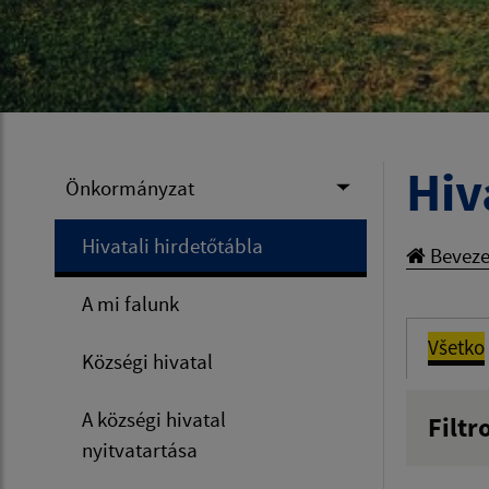
Hiv
Önkormányzat
Hivatali hirdetőtábla
Beveze
A mi falunk
Všetko
Községi hivatal
A községi hivatal
Filtr
nyitvatartása
Názov