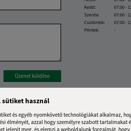
Kedd:
07:00 - 1
Szerda:
07:00 - 1
Csütörtök:
07:00 - 1
Péntek:
-
Google reCaptcha Response
Üzenet küldése
l sütiket használ
ütiket és egyéb nyomkövető technológiákat alkalmaz, hog
si élményét, azzal hogy személyre szabott tartalmakat é
et jelenít meg, és elemzi a weboldalunk forgalmát, hogy