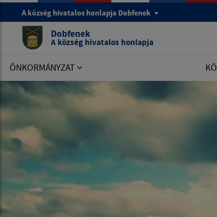
A község hivatalos honlapja Dobfenek
Dobfenek
A község hivatalos honlapja
ÖNKORMÁNYZAT
KÖ