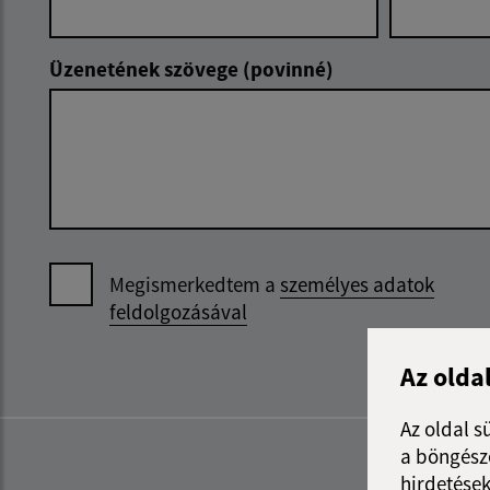
Üzenetének szövege (povinné)
Megismerkedtem a
személyes adatok
feldolgozásával
Az olda
Az oldal s
a böngészé
hirdetések