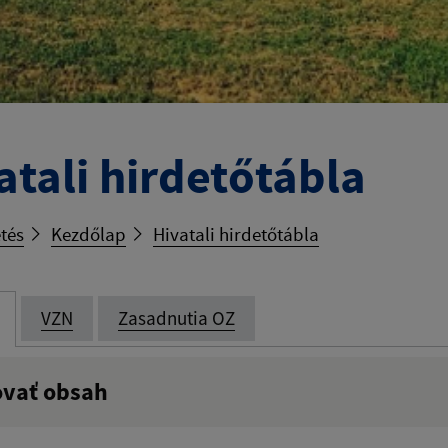
atali hirdetőtábla
tés
Kezdőlap
Hivatali hirdetőtábla
VZN
Zasadnutia OZ
ovať obsah
:
Popis: