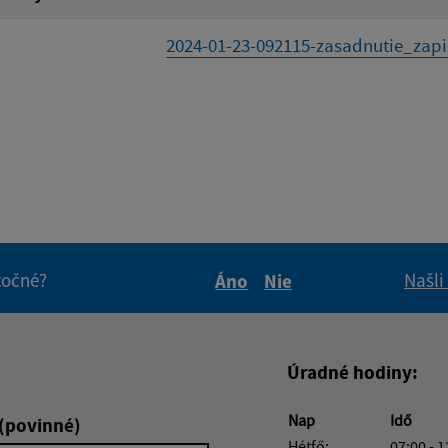
2024-01-23-092115-zasadnutie_zapis
itočné?
Našli
Áno
Nie
Boli tieto informácie pre 
Boli tieto informáci
Úradné hodiny:
Nap
Idő
 (povinné)
Hétfő:
07:00 - 1