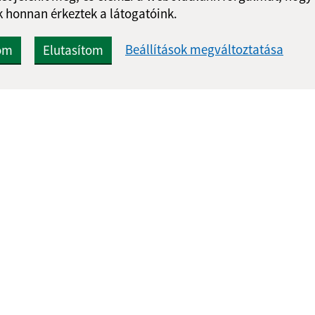
 honnan érkeztek a látogatóink.
Beállítások megváltoztatása
om
Elutasítom
Gyors linkek:
Frissített
Aktualitások
05.08.2026 1
A település történelme
RSS
Fotóalbum
Elérhetőségek