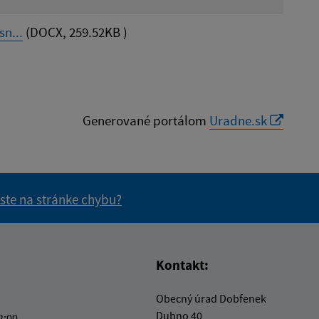
n...
(DOCX, 259.52KB )
Generované portálom
Uradne.sk
 ste na stránke chybu?
vás užitočné?
e pre vás užitočné?
Kontakt:
Obecný úrad Dobfenek
Dubno 40
2:00