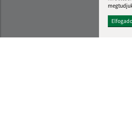
megtudjuk
Elfogad
Az oldalról:
Navigáció:
Hozzáférhetőségi nyilatkozat
Nyomtatás
Szerzői jog
Honlap térkép
Személyes adatok védelme
Sütik