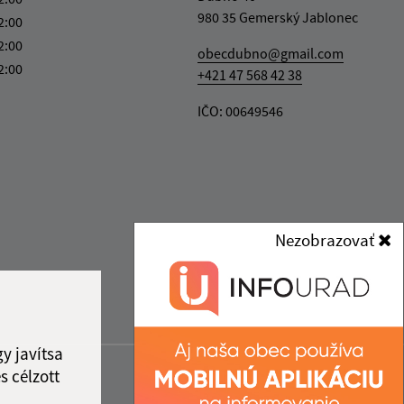
980 35 Gemerský Jablonec
2:00
2:00
obecdubno@gmail.com
2:00
+421 47 568 42 38
IČO: 00649546
Nezobrazovať
y javítsa
s célzott