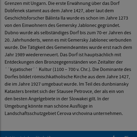
Grenzen mit Ungarn. Die erste Erwähnung über das Dorf
Dobfenek stammt aus dem Jahre 1427, aber laut dem
Geschichtsforscher Bálinta Ila wurde es schon im Jahre 1273
von den Einwohnern des Gemersky Jablonec gegründet.
Dubno wurde als selbständiges Dorf bis zum 70-er Jahren des
20. Jahrhunderts, wenn es mit Gemersky Jablonec verbunden
wurde. Die Tätigkeit des Gemeindeamtes wurde erst nach dem
Jahr 1989 wiedererneuert. Das Dorf ist hauptsächlich mit
Entdeckungen den Bronzegegenständen von Zeitalter der
´´kyjatischer´´ Kultur (1100 – 700 v. Chr.). Die Dominante des
Dorfes bildet römischkatholische Kirche aus dem Jahre 1427,
die im Jahre 1927 umgebaut wurde. Im Teil des dunbniansky
Katasters breitet sich der Stausee Petrovce, der als ein von
den besten Angelgebiete in der Slowakei gilt. In der
Umgebung könnte man schöne Ausflüge in
Landschaftsschutzgebiet Cerova vrchovina unternehmen.