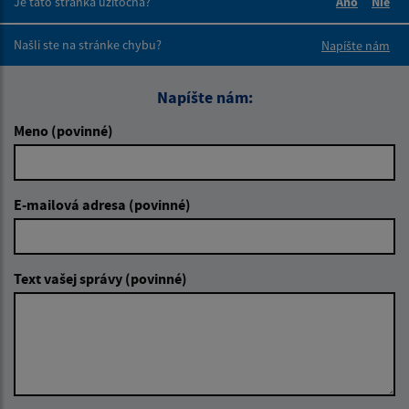
Je táto stránka užitočná?
Áno
Nie
Boli tieto 
Boli 
Našli ste na stránke chybu?
Napíšte nám
Napíšte nám:
Meno (povinné)
E-mailová adresa (povinné)
Text vašej správy (povinné)