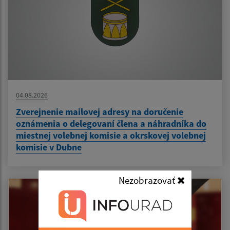
04.08.2026
Zverejnenie mailovej adresy na doručenie
oznámenia o delegovaní člena a náhradníka do
miestnej volebnej komisie a okrskovej volebnej
komisie v Dubne
Nezobrazovať