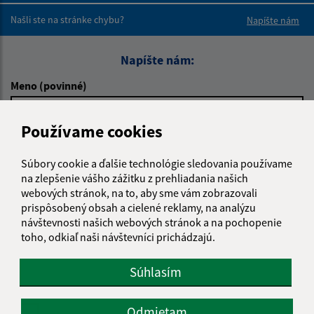
Našli ste na stránke chybu?
Napíšte nám
Napíšte nám:
Meno (povinné)
Používame cookies
E-mailová adresa (povinné)
Súbory cookie a ďalšie technológie sledovania používame
na zlepšenie vášho zážitku z prehliadania našich
webových stránok, na to, aby sme vám zobrazovali
Text vašej správy (povinné)
prispôsobený obsah a cielené reklamy, na analýzu
návštevnosti našich webových stránok a na pochopenie
toho, odkiaľ naši návštevníci prichádzajú.
Súhlasím
Odmietam