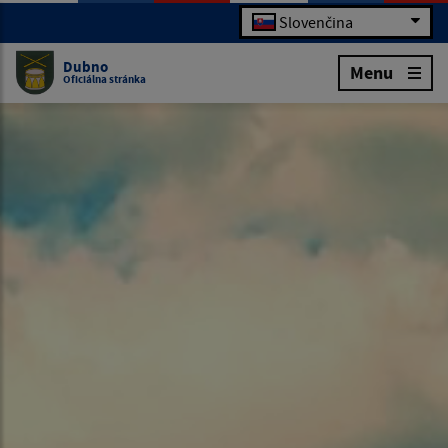
Slovenčina
Dubno
Menu
Oficiálna stránka