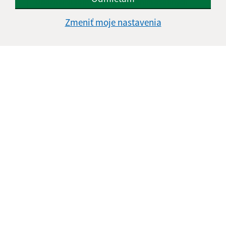
Oboznámil som sa so
spracúvaním osobných
údajov
Zmeniť moje nastavenia
Google reCaptcha Response
Odoslať správu
Úradné hodiny:
Deň
Čas
Pondelok:
07:00 - 12:00
Utorok:
07:00 - 12:00
Streda:
07:00 - 12:00
Štvrtok:
07:00 - 12:00
Piatok:
nestránkový deň
Kontakt:
Obecný úrad Dubno
Dubno 40