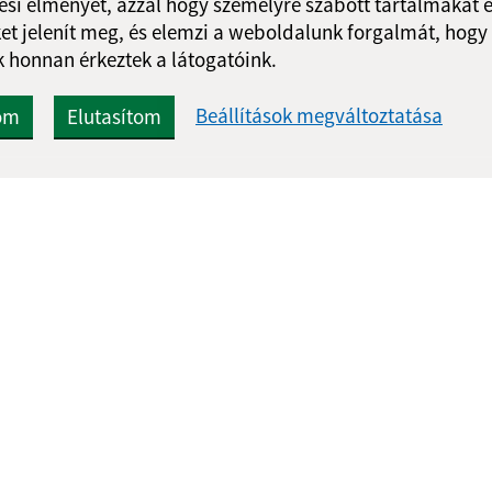
si élményét, azzal hogy személyre szabott tartalmakat é
et jelenít meg, és elemzi a weboldalunk forgalmát, hogy
 honnan érkeztek a látogatóink.
Beállítások megváltoztatása
om
Elutasítom
Gyors linkek:
Frissített
Aktualitások
05.08.2026 1
A település történelme
RSS
Fotóalbum
Elérhetőségek