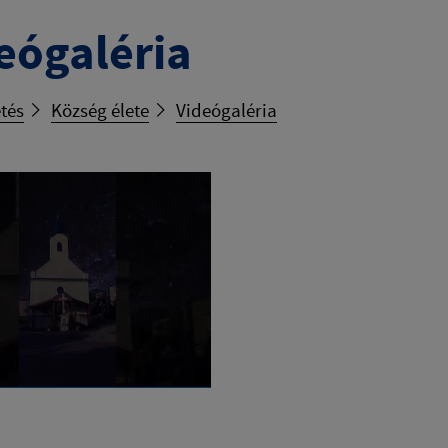
eógaléria
tés
Község élete
Videógaléria