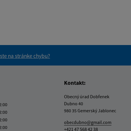
 ste na stránke chybu?
vás užitočné?
e pre vás užitočné?
Kontakt:
Obecný úrad Dobfenek
Dubno 40
2:00
980 35 Gemerský Jablonec
2:00
2:00
obecdubno@gmail.com
2:00
+421 47 568 42 38