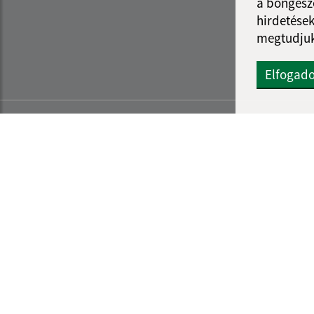
a böngészé
hirdetések
megtudjuk
Elfogad
Az oldalról:
Navigáció:
Hozzáférhetőségi nyilatkozat
Nyomtatás
Szerzői jog
Honlap térkép
Személyes adatok védelme
Sütik