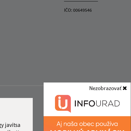
IČO: 00649546
Nezobrazovať
y javítsa