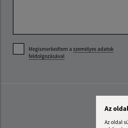
Megismerkedtem a
személyes adatok
feldolgozásával
Az olda
Az oldal s