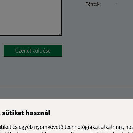
Péntek:
-
Google reCaptcha Response
Üzenet küldése
l sütiket használ
ütiket és egyéb nyomkövető technológiákat alkalmaz, hog