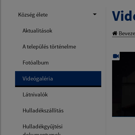
Vid
Község élete
Aktualitások
Beveze
A település történelme
Fotóalbum
Videógaléria
Látnivalók
Hulladékszállítás
Hulladékgyűjtési
dokumentumok