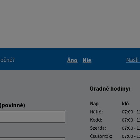
itočné?
Našli
Áno
Nie
Boli tieto informácie pre 
Boli tieto informáci
Úradné hodiny:
Nap
Idő
 (povinné)
Hétfő:
07:00 - 1
Kedd:
07:00 - 1
Szerda:
07:00 - 1
Csütörtök:
07:00 - 1