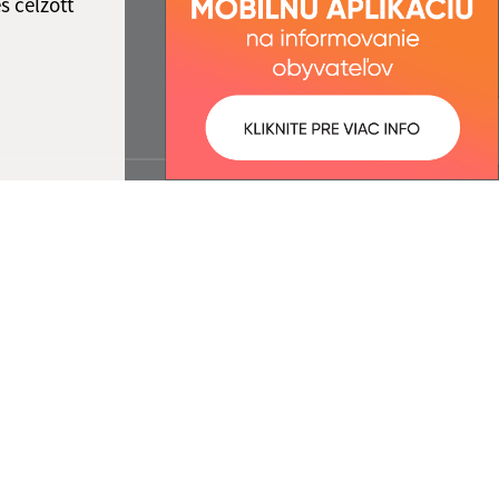
s célzott
:
Správca obsahu:
0:12 óra.
A tartalomkezelő a falu
Dobfenek.
A
Egységes Tervezési
Kézikönyvvel összhangban
készült Elektronikus
szolgáltatások.