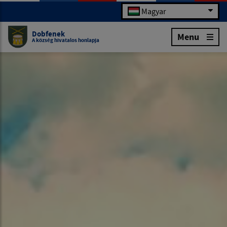
Magyar
Dobfenek
Menu
A község hivatalos honlapja