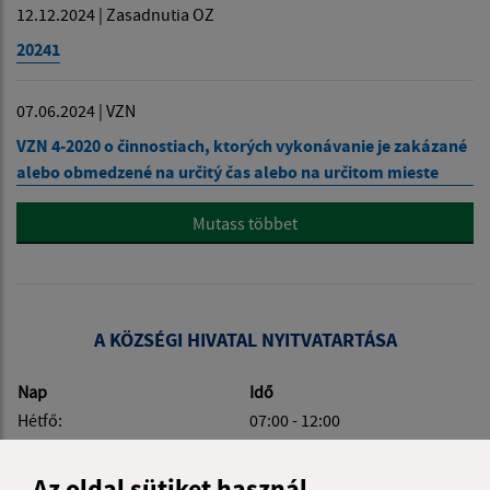
12.12.2024 | Zasadnutia OZ
20241
07.06.2024 | VZN
VZN 4-2020 o činnostiach, ktorých vykonávanie je zakázané
alebo obmedzené na určitý čas alebo na určitom mieste
Mutass többet
A KÖZSÉGI HIVATAL NYITVATARTÁSA
Nap
Idő
Hétfő:
07:00 - 12:00
Kedd:
07:00 - 12:00
Szerda:
07:00 - 12:00
Az oldal sütiket használ