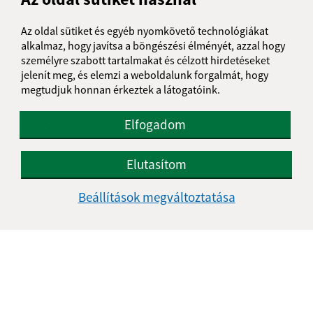
Csütörtök:
07:00 - 12:00
Péntek:
-
Az oldal sütiket és egyéb nyomkövető technológiákat
alkalmaz, hogy javítsa a böngészési élményét, azzal hogy
személyre szabott tartalmakat és célzott hirdetéseket
jelenít meg, és elemzi a weboldalunk forgalmát, hogy
NAPTÁR
megtudjuk honnan érkeztek a látogatóink.
Elfogadom
AUGUSZTUS 2026
HÉ
KE
SZ
CS
PÉ
SZ
VA
Elutasítom
01
02
Beállítások megváltoztatása
03
04
05
06
07
08
09
10
11
12
13
14
15
16
17
18
19
20
21
22
23
24
25
26
27
28
29
30