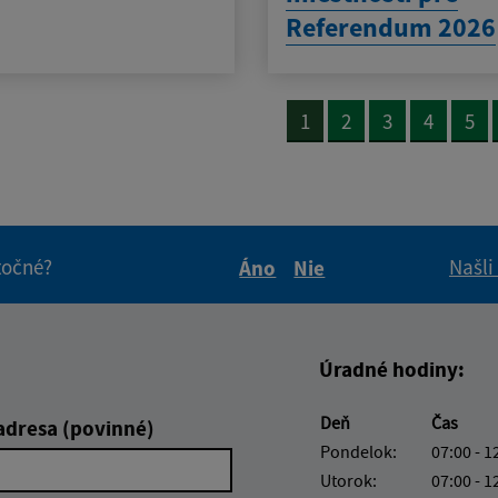
Referendum 2026
1
2
3
4
5
itočné?
Našli
Áno
Nie
Boli tieto informácie pre 
Boli tieto informáci
Úradné hodiny:
Deň
Čas
adresa (povinné)
Pondelok:
07:00 - 1
Utorok:
07:00 - 1