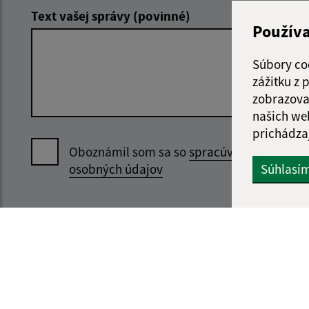
Text vašej správy (povinné)
Použív
Súbory co
zážitku z
zobrazova
našich we
prichádza
Oboznámil som sa so
spracúvaním
Súhlasí
osobných údajov