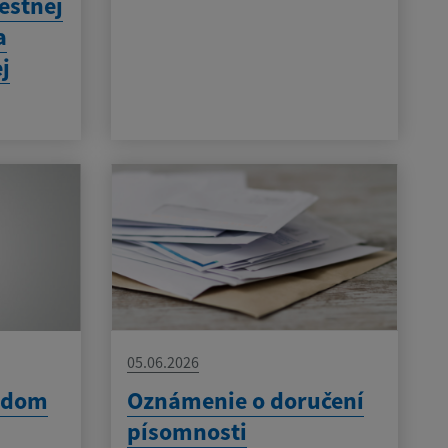
estnej
a
j
05.06.2026
v dom
Oznámenie o doručení
písomnosti