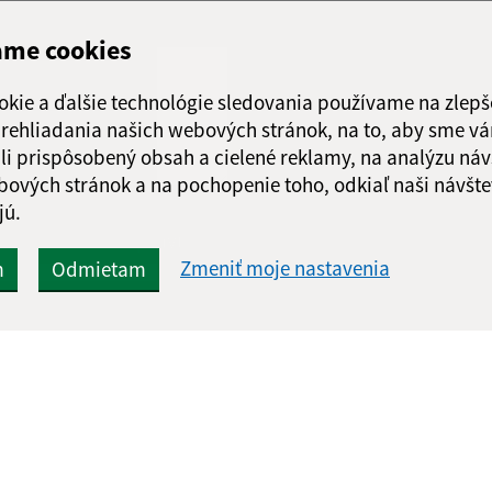
Streda:
07:00 - 1
Štvrtok:
07:00 - 1
ame cookies
Piatok:
nestránk
okie a ďalšie technológie sledovania používame na zlepš
 prehliadania našich webových stránok, na to, aby sme v
li prispôsobený obsah a cielené reklamy, na analýzu náv
bových stránok a na pochopenie toho, odkiaľ naši návšte
jú.
Google reCaptcha Response
Odoslať správu
Zmeniť moje nastavenia
m
Odmietam