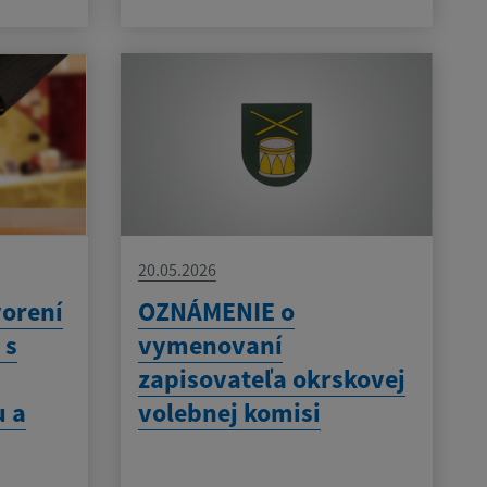
20.05.2026
orení
OZNÁMENIE o
 s
vymenovaní
zapisovateľa okrskovej
 a
volebnej komisi