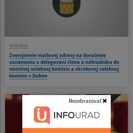
04.08.2026
Zverejnenie mailovej adresy na doručenie
oznámenia o delegovaní člena a náhradníka do
miestnej volebnej komisie a okrskovej volebnej
komisie v Dubne
Nezobrazovať