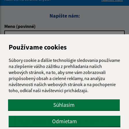
Napíšte nám:
Meno (povinné)
Používame cookies
E-mailová adresa (povinné)
Súbory cookie a ďalšie technológie sledovania používame
na zlepšenie vášho zážitku z prehliadania našich
webových stránok, na to, aby sme vám zobrazovali
Text vašej správy (povinné)
prispôsobený obsah a cielené reklamy, na analýzu
návštevnosti našich webových stránok a na pochopenie
toho, odkiaľ naši návštevníci prichádzajú.
Súhlasím
Odmietam
Oboznámil som sa so
spracúvaním osobných
údajov