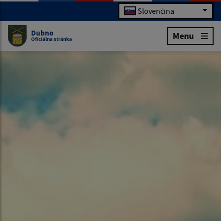
Slovenčina
Dubno
Menu
Oficiálna stránka