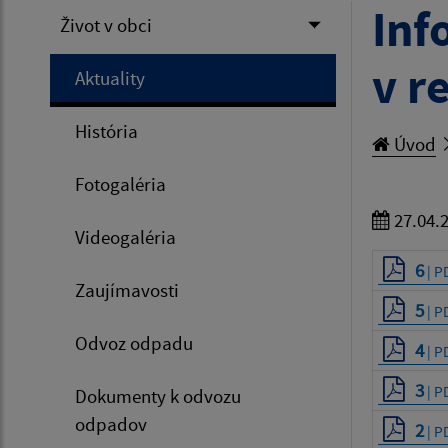
Inf
Život v obci
v r
Aktuality
História
Úvod
Fotogaléria
27.04.
Videogaléria
6
| P
Zaujímavosti
5
| P
Odvoz odpadu
4
| P
3
| P
Dokumenty k odvozu
odpadov
2
| P