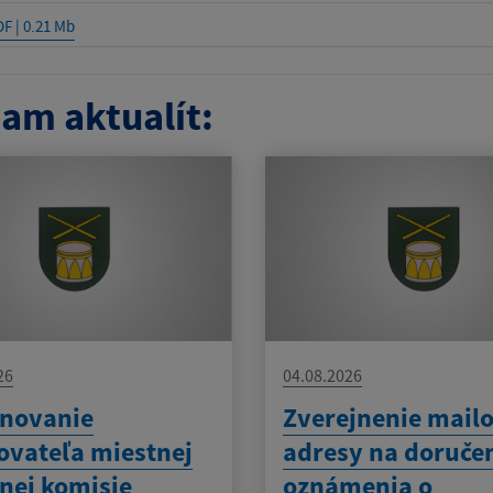
DF | 0.21 Mb
am aktualít:
26
04.08.2026
novanie
Zverejnenie mailo
ovateľa miestnej
adresy na doruče
nej komisie
oznámenia o