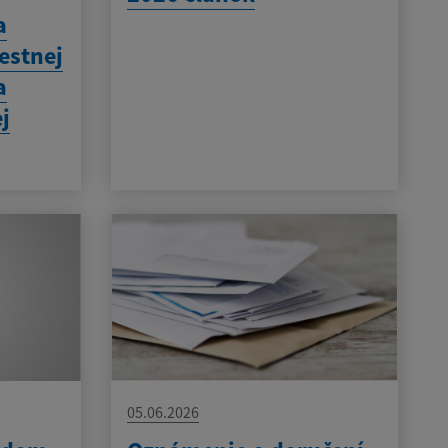
a
estnej
a
j
05.06.2026