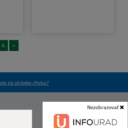
6
>
 ste na stránke chybu?
vás užitočné?
e pre vás užitočné?
Nezobrazovať
Kontakt:
Obecný úrad Dubno