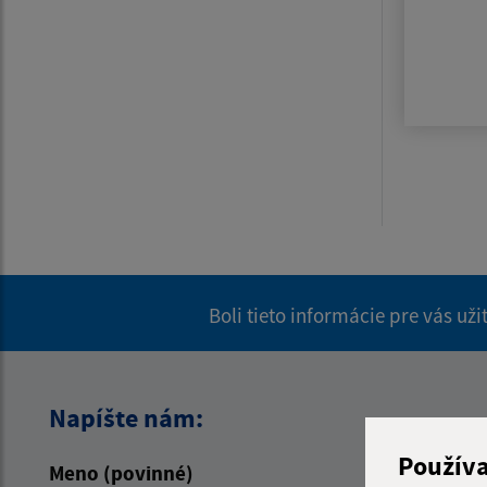
Boli tieto informácie pre vás už
Napíšte nám:
Použív
Meno (povinné)
E-mailová 