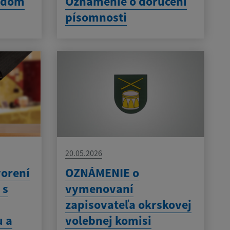
v dom
Oznámenie o doručení
písomnosti
20.05.2026
orení
OZNÁMENIE o
 s
vymenovaní
zapisovateľa okrskovej
 a
volebnej komisi