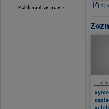
1
| P
Mobilná aplikácia obce
Zozn
05.08.20
Vyme
zapis
voleb