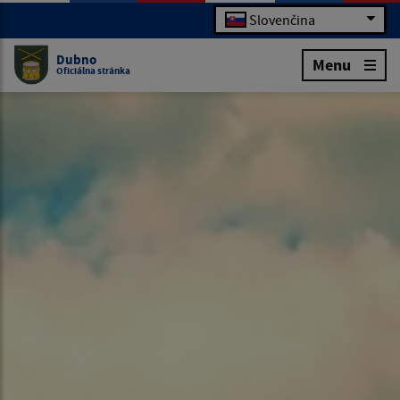
Slovenčina
Dubno
Menu
Oficiálna stránka