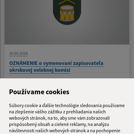
20.05.2026
OZNÁMENIE o vymenovaní zapisovateľa
okrskovej volebnej komisi
Používame cookies
1
2
3
4
5
6
>
Súbory cookie a ďalšie technológie sledovania používame
na zlepšenie vášho zážitku z prehliadania našich
webových stránok, na to, aby sme vám zobrazovali
Je táto stránka užitočná?
Áno
Nie
prispôsobený obsah a cielené reklamy, na analýzu
Boli tieto 
Boli 
návštevnosti našich webových stránok a na pochopenie