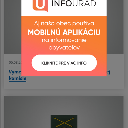
05.08.2026
Vymenovanie zapisovateľa miestnej volebnej
komisie