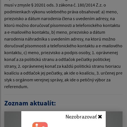
musí v zmysle § 20201 ods. 3 zákona č. 180/2014 Z.z. o
podmienkach výkonu volebného práva obsahovať: a) meno,
priezvisko a dátum narodenia člena s uvedením adresy, na
ktorú možno doručovať písomnosti a telefonického kontaktu
a e-mailového kontaktu, b) meno, priezvisko a dátum
narodenia náhradníka s uvedením adresy, na ktorú možno
doručovať písomnosti a telefonického kontaktu a e-mailového
kontaktu, c) meno, priezvisko a podpis osoby, 1. oprávnenej
konať a za politickú stranu a odtlačok pečiatky politickej
strany, 2. oprávnenej konať za každú politickú stranu tvoriacu
koalíciu a odtlačok jej pečiatky, ak ide o koalíciu, 3. určenej pre
styk s orgánom verejnej správy, ak ide o petičný výbor za
referendum.
Zoznam aktualít:
Nezobrazovať