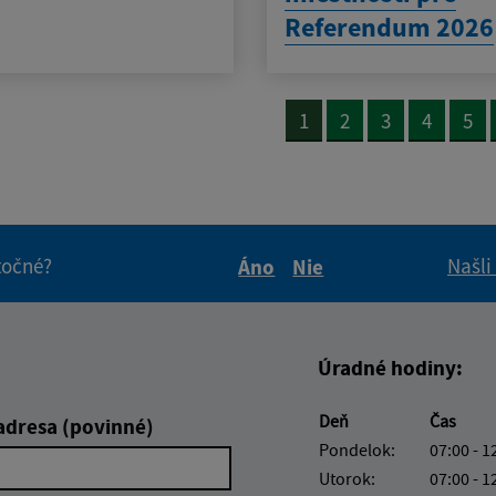
Referendum 2026
1
2
3
4
5
itočné?
Našli
Áno
Nie
Boli tieto informácie pre 
Boli tieto informáci
Úradné hodiny:
Deň
Čas
adresa (povinné)
Pondelok:
07:00 - 1
Utorok:
07:00 - 1