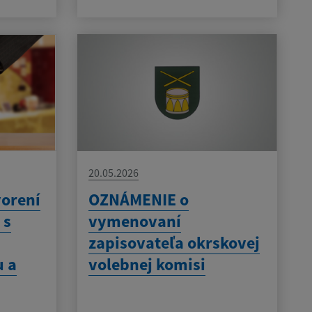
20.05.2026
orení
OZNÁMENIE o
 s
vymenovaní
zapisovateľa okrskovej
 a
volebnej komisi