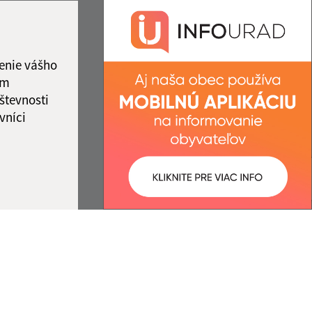
2:00
obecdubno@gmail.com
2:00
+421 47 568 42 38
ový deň
IČO: 00649546
enie vášho
ám
števnosti
vníci