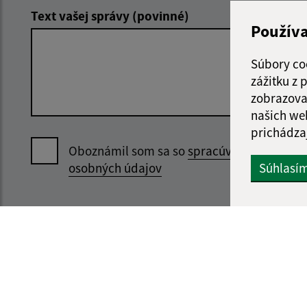
Text vašej správy (povinné)
Použív
Súbory co
zážitku z
zobrazova
našich we
prichádza
Oboznámil som sa so
spracúvaním
Súhlasí
osobných údajov