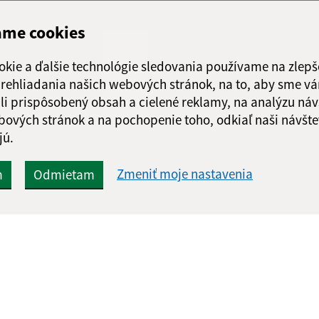
Streda:
07:00 - 1
Štvrtok:
07:00 - 1
ame cookies
Piatok:
nestránk
okie a ďalšie technológie sledovania používame na zlepš
 prehliadania našich webových stránok, na to, aby sme v
li prispôsobený obsah a cielené reklamy, na analýzu náv
bových stránok a na pochopenie toho, odkiaľ naši návšte
jú.
Google reCaptcha Response
Odoslať správu
Zmeniť moje nastavenia
m
Odmietam