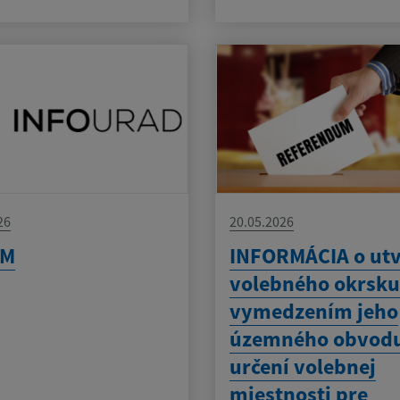
26
20.05.2026
AM
INFORMÁCIA o utv
volebného okrsku
vymedzením jeho
územného obvodu
určení volebnej
miestnosti pre