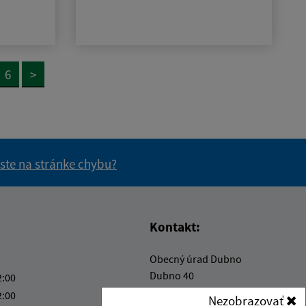
6
>
 ste na stránke chybu?
vás užitočné?
e pre vás užitočné?
Kontakt:
Obecný úrad Dubno
Dubno 40
2:00
980 35 Gemerský Jablonec
2:00
Nezobrazovať