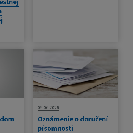
estnej
a
j
05.06.2026
v dom
Oznámenie o doručení
písomnosti