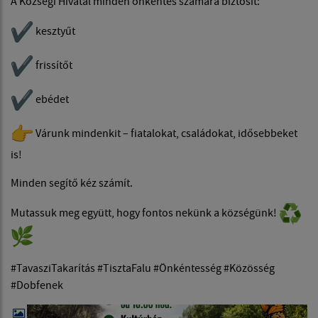
A Községi Hivatal minden önkéntes számára biztosít:
kesztyűt
frissítőt
ebédet
Várunk mindenkit – fiatalokat, családokat, idősebbeket
is!
Minden segítő kéz számít.
Mutassuk meg együtt, hogy fontos nekünk a községünk!
#TavasziTakarítás #TisztaFalu #Önkéntesség #Közösség
#Dobfenek