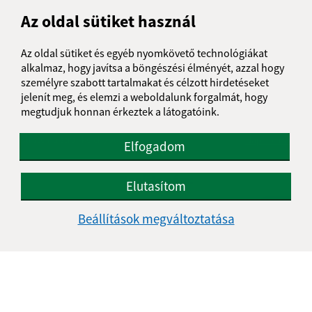
Az oldal sütiket használ
1
2
3
4
5
6
>
Az oldal sütiket és egyéb nyomkövető technológiákat
alkalmaz, hogy javítsa a böngészési élményét, azzal hogy
személyre szabott tartalmakat és célzott hirdetéseket
jelenít meg, és elemzi a weboldalunk forgalmát, hogy
Je táto stránka užitočná?
Áno
Nie
megtudjuk honnan érkeztek a látogatóink.
Boli tieto 
Boli 
Našli ste na stránke chybu?
Napíšte nám
Elfogadom
Napíšte nám:
Elutasítom
Keresztnév (povinné)
Beállítások megváltoztatása
E-mail cím (povinné)