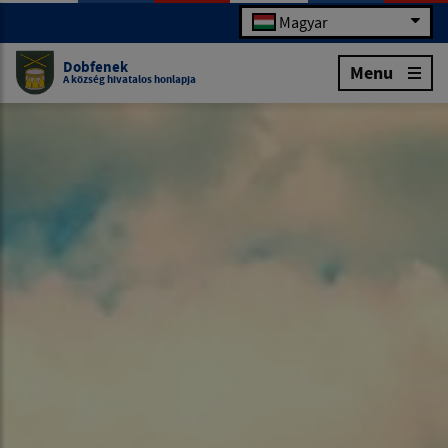
Magyar
Dobfenek
Menu
A község hivatalos honlapja