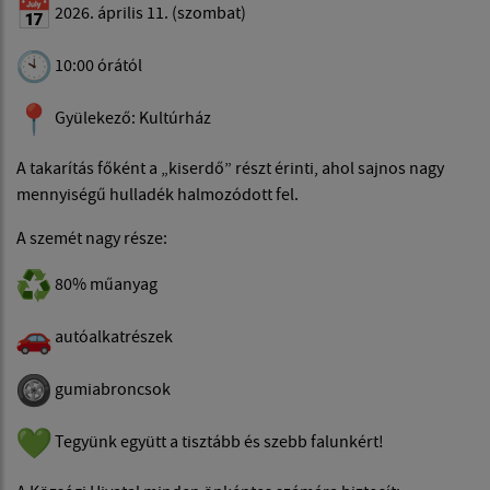
2026. április 11. (szombat)
10:00 órától
Gyülekező: Kultúrház
A takarítás főként a „kiserdő” részt érinti, ahol sajnos nagy
mennyiségű hulladék halmozódott fel.
A szemét nagy része:
80% műanyag
autóalkatrészek
gumiabroncsok
Tegyünk együtt a tisztább és szebb falunkért!