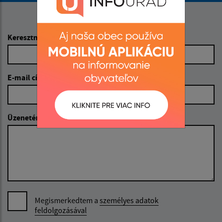
Napíšte nám:
Keresztnév (povinné)
E-mail cím (povinné)
Üzenetének szövege (povinné)
Megismerkedtem a
személyes adatok
feldolgozásával