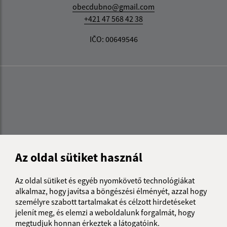
obecdubno@gmail.com
+421 47 568 42 38
IČO: 00649546
Az oldal sütiket használ
Az oldal sütiket és egyéb nyomkövető technológiákat
alkalmaz, hogy javítsa a böngészési élményét, azzal hogy
személyre szabott tartalmakat és célzott hirdetéseket
jelenít meg, és elemzi a weboldalunk forgalmát, hogy
megtudjuk honnan érkeztek a látogatóink.