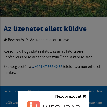
Az üzenetet ellett küldve
Bevezetés
Az üzenetet ellett küldve
Köszönjük, hogy időt szakított az űrlap kitöltésére.
Kérésével kapcsolatban felvesszük Önnel a kapcsolatot.
Szükség esetén a
+421 47 568 42 38
telefonszámon érhet el
minket.
Je táto stránka užitočná?
Áno
Nie
Nezobrazovať
Boli tieto 
Boli 
Našli ste na stránke chybu?
Napíšte nám