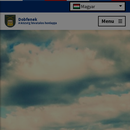
Magyar
Dobfenek
Menu
A község hivatalos honlapja