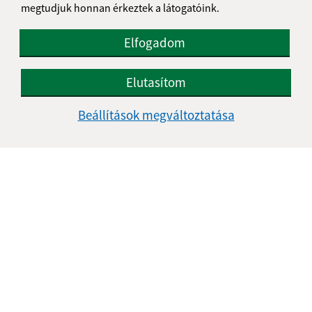
megtudjuk honnan érkeztek a látogatóink.
Elfogadom
Elutasítom
Megismerkedtem a
személyes adatok
Beállítások megváltoztatása
feldolgozásával
Google reCaptcha Response
Üzenet küldése
Úradné hodiny:
Nap
Idő
Hétfő:
07:00 - 12:00
Kedd:
07:00 - 12:00