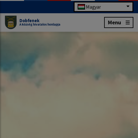
Magyar
Dobfenek
Menu
A község hivatalos honlapja