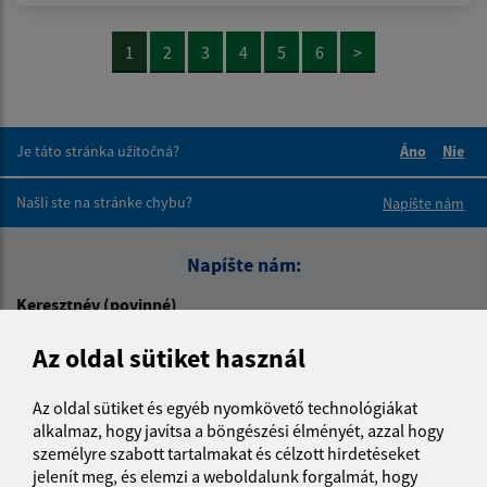
1
2
3
4
5
6
>
Je táto stránka užitočná?
Áno
Nie
Boli tieto 
Boli 
Našli ste na stránke chybu?
Napíšte nám
Napíšte nám:
Keresztnév (povinné)
Az oldal sütiket használ
E-mail cím (povinné)
Az oldal sütiket és egyéb nyomkövető technológiákat
alkalmaz, hogy javítsa a böngészési élményét, azzal hogy
személyre szabott tartalmakat és célzott hirdetéseket
jelenít meg, és elemzi a weboldalunk forgalmát, hogy
Üzenetének szövege (povinné)