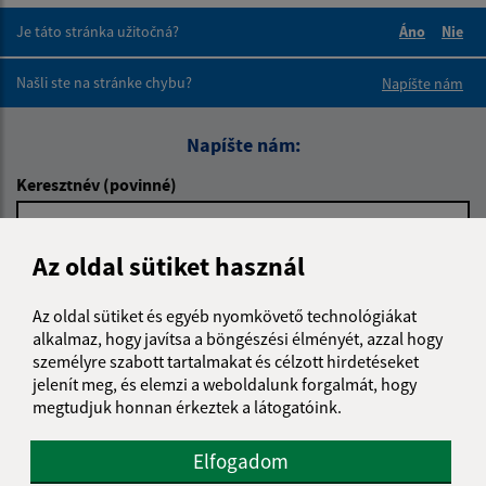
Je táto stránka užitočná?
Áno
Nie
Boli tieto 
Boli 
Našli ste na stránke chybu?
Napíšte nám
Napíšte nám:
Keresztnév (povinné)
Az oldal sütiket használ
E-mail cím (povinné)
Az oldal sütiket és egyéb nyomkövető technológiákat
alkalmaz, hogy javítsa a böngészési élményét, azzal hogy
Üzenetének szövege (povinné)
személyre szabott tartalmakat és célzott hirdetéseket
jelenít meg, és elemzi a weboldalunk forgalmát, hogy
megtudjuk honnan érkeztek a látogatóink.
Elfogadom