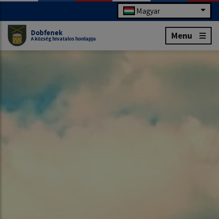
Magyar
Dobfenek
Menu
A község hivatalos honlapja