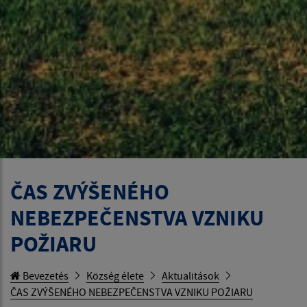
ČAS ZVÝŠENÉHO
NEBEZPEČENSTVA VZNIKU
POŽIARU
Bevezetés
Község élete
Aktualitások
ČAS ZVÝŠENÉHO NEBEZPEČENSTVA VZNIKU POŽIARU