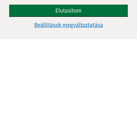
Elutasítom
Megismerkedtem a
személyes adatok
feldolgozásával
Beállítások megváltoztatása
Google reCaptcha Response
Üzenet küldése
Úradné hodiny:
Nap
Idő
Hétfő:
07:00 - 12:00
Kedd:
07:00 - 12:00
Szerda:
07:00 - 12:00
Csütörtök:
07:00 - 12:00
Péntek:
-
Kontakt: