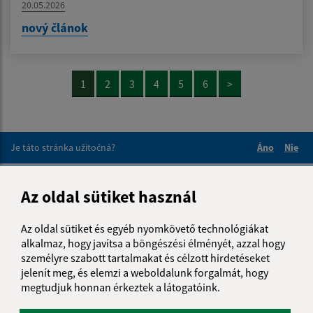
20.05.2026
nový článok
1
2
3
4
5
6
>
Je táto stránka užitočná?
Áno
Nie
Boli tieto 
Boli 
Našli ste na stránke chybu?
Napíšte nám
Az oldal sütiket használ
Napíšte nám:
Az oldal sütiket és egyéb nyomkövető technológiákat
alkalmaz, hogy javítsa a böngészési élményét, azzal hogy
Keresztnév (povinné)
személyre szabott tartalmakat és célzott hirdetéseket
jelenít meg, és elemzi a weboldalunk forgalmát, hogy
megtudjuk honnan érkeztek a látogatóink.
E-mail cím (povinné)