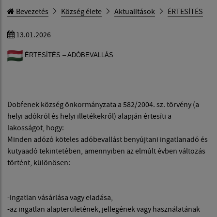
Bevezetés
Község élete
Aktualitások
ÉRTESÍTÉS
13.01.2026
ÉRTESÍTÉS – ADÓBEVALLÁS
Dobfenek község önkormányzata a 582/2004. sz. törvény (a
helyi adókról és helyi illetékekről) alapján értesíti a
lakosságot, hogy:
Minden adózó köteles adóbevallást benyújtani ingatlanadó és
kutyaadó tekintetében, amennyiben az elmúlt évben változás
történt, különösen:
-ingatlan vásárlása vagy eladása,
-az ingatlan alapterületének, jellegének vagy használatának