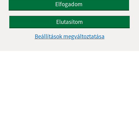
Elfogadom
Üzenetének szövege (povinné)
Elutasítom
Beállítások megváltoztatása
Megismerkedtem a
személyes adatok
feldolgozásával
Google reCaptcha Response
Üzenet küldése
Úradné hodiny:
Nap
Idő