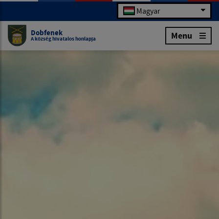
Magyar
Dobfenek
Menu
A község hivatalos honlapja