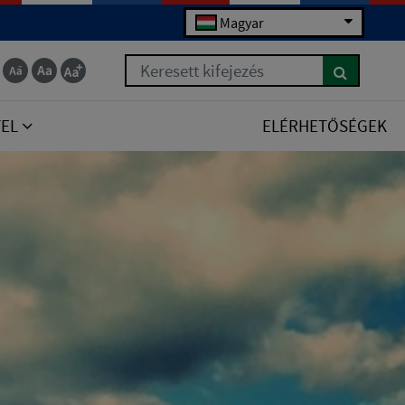
Magyar
Keresett kifejezés
TEL
ELÉRHETŐSÉGEK