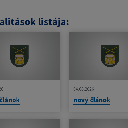
litások listája:
26
04.08.2026
článok
nový článok