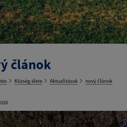
ý článok
tés
Község élete
Aktualitások
nový článok
2026