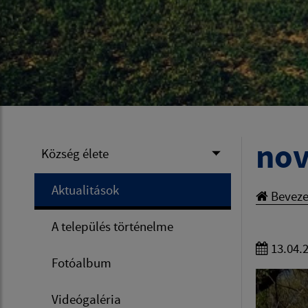
nov
Község élete
Aktualitások
Beveze
A település történelme
13.04.
Fotóalbum
Videógaléria