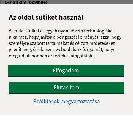
E-mail cím (povinné)
Az oldal sütiket használ
Üzenetének szövege (povinné)
Az oldal sütiket és egyéb nyomkövető technológiákat
alkalmaz, hogy javítsa a böngészési élményét, azzal hogy
személyre szabott tartalmakat és célzott hirdetéseket
jelenít meg, és elemzi a weboldalunk forgalmát, hogy
megtudjuk honnan érkeztek a látogatóink.
Elfogadom
Megismerkedtem a
személyes adatok
feldolgozásával
Elutasítom
Google reCaptcha Response
Üzenet küldése
Beállítások megváltoztatása
Úradné hodiny: