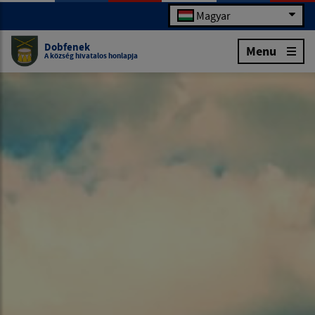
Magyar
Dobfenek
Menu
A község hivatalos honlapja