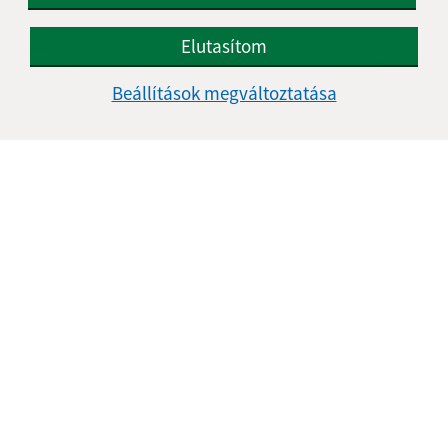
Elutasítom
Megismerkedtem a
személyes adatok
feldolgozásával
Beállítások megváltoztatása
Google reCaptcha Response
Üzenet küldése
Úradné hodiny:
Nap
Idő
Hétfő:
07:00 - 12:00
Kedd:
07:00 - 12:00
Szerda:
07:00 - 12:00
Csütörtök:
07:00 - 12:00
Péntek:
-
Kontakt: