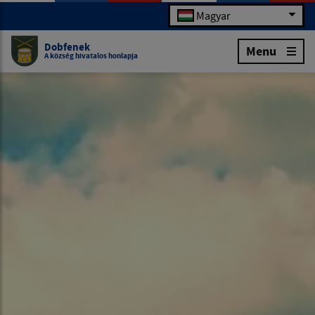
Magyar
Dobfenek
Menu
A község hivatalos honlapja