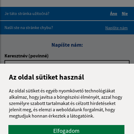
Je táto stránka užitočná?
Áno
Nie
Boli tieto 
Boli 
Našli ste na stránke chybu?
Napíšte nám
Napíšte nám:
Keresztnév (povinné)
Az oldal sütiket használ
E-mail cím (povinné)
Az oldal sütiket és egyéb nyomkövető technológiákat
alkalmaz, hogy javítsa a böngészési élményét, azzal hogy
személyre szabott tartalmakat és célzott hirdetéseket
Üzenetének szövege (povinné)
jelenít meg, és elemzi a weboldalunk forgalmát, hogy
megtudjuk honnan érkeztek a látogatóink.
Elfogadom