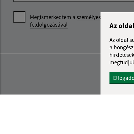
Megismerkedtem a
személyes adatok
Az olda
feldolgozásával
Az oldal s
a böngészé
hirdetések
megtudjuk
Elfogad