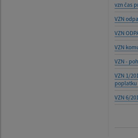
vzn čas p
VZN odpa
VZN ODP
VZN kom
VZN - po
VZN 1/20
poplatku
VZN 6/20