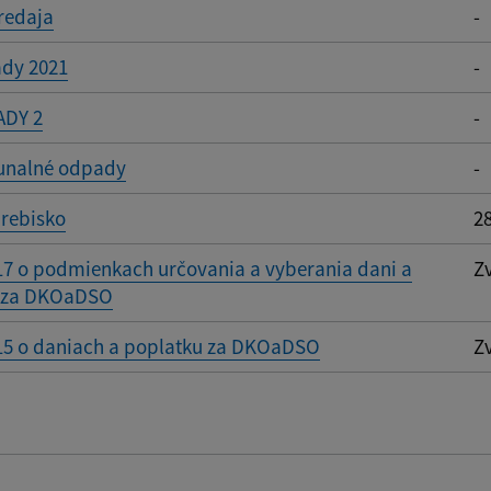
redaja
-
dy 2021
-
ADY 2
-
unalné odpady
-
hrebisko
2
17 o podmienkach určovania a vyberania dani a
Z
 za DKOaDSO
15 o daniach a poplatku za DKOaDSO
Z