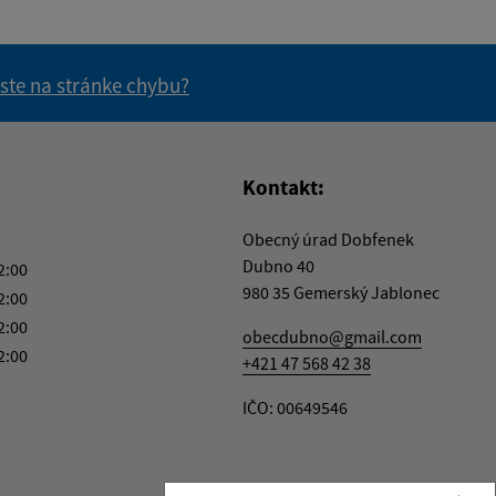
 ste na stránke chybu?
vás užitočné?
e pre vás užitočné?
Kontakt:
Obecný úrad Dobfenek
Dubno 40
2:00
980 35 Gemerský Jablonec
2:00
2:00
obecdubno@gmail.com
2:00
+421 47 568 42 38
IČO: 00649546