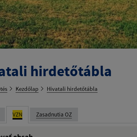
atali hirdetőtábla
tés
Kezdőlap
Hivatali hirdetőtábla
VZN
Zasadnutia OZ
ovať obsah