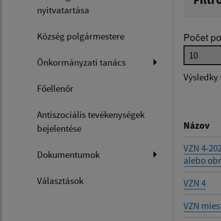
nyitvatartása
Názov
Község polgármestere
Počet po
Dátum 
Önkormányzati tanács
Výsledky
Főellenőr
Filtr
Antiszociális tevékenységek
Názov
bejelentése
VZN 4-202
Dokumentumok
alebo obm
Választások
VZN 4
VZN mies