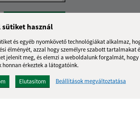
Google reCaptcha Response
Üzenet küldése
l sütiket használ
ütiket és egyéb nyomkövető technológiákat alkalmaz, hog
si élményét, azzal hogy személyre szabott tartalmakat é
et jelenít meg, és elemzi a weboldalunk forgalmát, hogy
 honnan érkeztek a látogatóink.
Beállítások megváltoztatása
om
Elutasítom