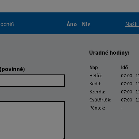
itočné?
Našli
Áno
Nie
Boli tieto informácie pre 
Boli tieto informáci
Úradné hodiny:
Nap
Idő
 (povinné)
Hétfő:
07:00 - 1
Kedd:
07:00 - 1
Szerda:
07:00 - 1
Csütörtök:
07:00 - 1
Péntek:
-