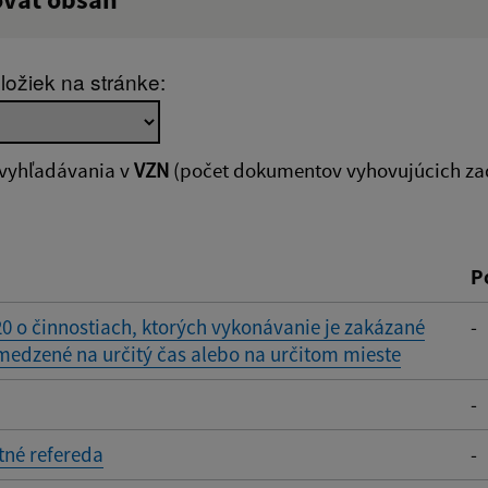
:
Popis:
ložiek na stránke:
zverejnenia do:
Platnosť od:
 vyhľadávania v
VZN
(počet dokumentov vyhovujúcich za
ovať
P
0 o činnostiach, ktorých vykonávanie je zakázané
-
edzené na určitý čas alebo na určitom mieste
-
tné refereda
-