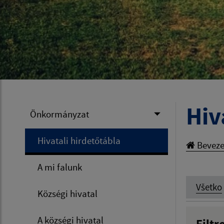
Hiv
Önkormányzat
Hivatali hirdetőtábla
Beveze
A mi falunk
Všetko
Községi hivatal
A községi hivatal
Filtr