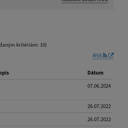
Dátum zverejnenia od:
Platnosť do:
daným kritériám: 10)
RSS
Reset
opis
Dátum
07.06.2024
26.07.2022
26.07.2022