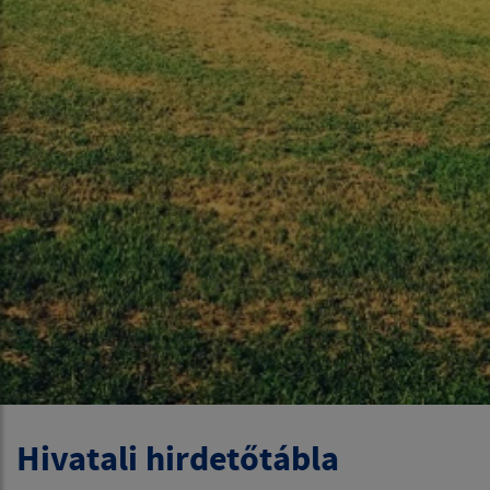
Hivatali hirdetőtábla