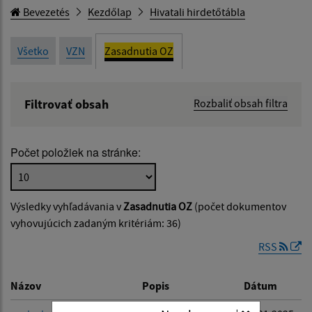
Bevezetés
Kezdőlap
Hivatali hirdetőtábla
Všetko
VZN
Zasadnutia OZ
Filtrovať obsah
Rozbaliť obsah filtra
Názov:
Počet položiek na stránke:
Popis:
Výsledky vyhľadávania v
Zasadnutia OZ
(počet dokumentov
Dátum zverejnenia od:
vyhovujúcich zadaným kritériám: 36)
RSS
Dátum zverejnenia do:
Názov
Popis
Dátum