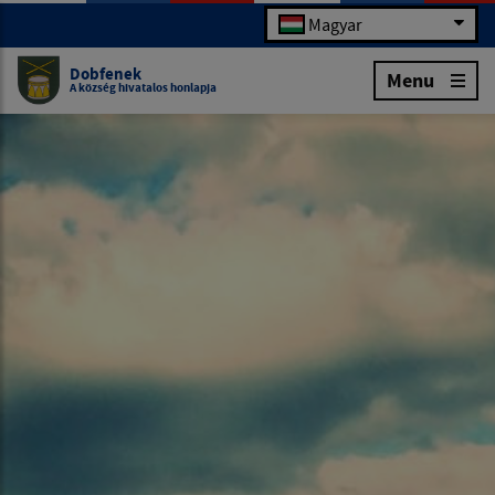
Magyar
Dobfenek
Menu
A község hivatalos honlapja