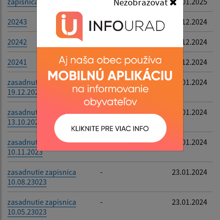
Nezobrazovať
zapisnica 11.12.2024
-
07.01.2025
Filtrovať
Reset
20243
-
12.12.2024
20242
-
12.12.2024
20241
-
12.12.2024
zasadnutie zapisnica
-
23.01.2024
19.12.2023
zasadnutie zapisnica
-
23.01.2024
13.10.2023
zasadnutie zapisnica
-
23.01.2024
10.11.2023
zasadnutie zapisnica
-
23.01.2024
10.08.23023
zasadnutie zapisnica
-
23.01.2024
10.05.23023