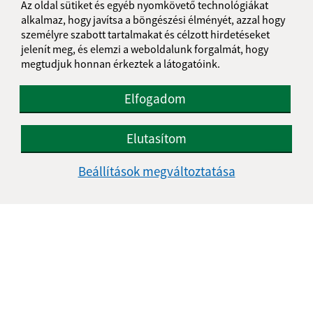
Az oldal sütiket és egyéb nyomkövető technológiákat
IČO: 00649546
alkalmaz, hogy javítsa a böngészési élményét, azzal hogy
személyre szabott tartalmakat és célzott hirdetéseket
jelenít meg, és elemzi a weboldalunk forgalmát, hogy
megtudjuk honnan érkeztek a látogatóink.
Elfogadom
Elutasítom
Beállítások megváltoztatása
Az oldalról:
Hozzáférhetőségi nyilatkozat