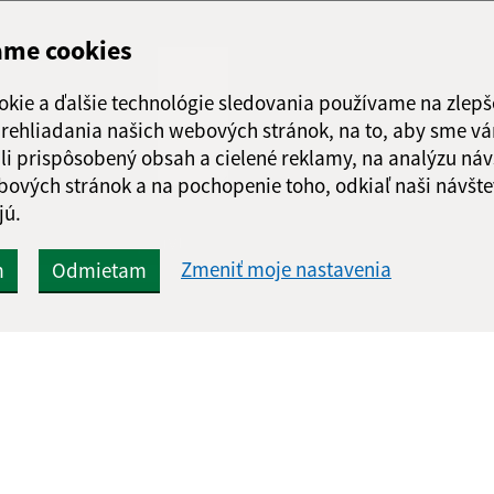
Streda:
07:00 - 1
Štvrtok:
07:00 - 1
ame cookies
Piatok:
nestránk
okie a ďalšie technológie sledovania používame na zlepš
 prehliadania našich webových stránok, na to, aby sme v
li prispôsobený obsah a cielené reklamy, na analýzu náv
bových stránok a na pochopenie toho, odkiaľ naši návšte
jú.
Google reCaptcha Response
Odoslať správu
Zmeniť moje nastavenia
m
Odmietam