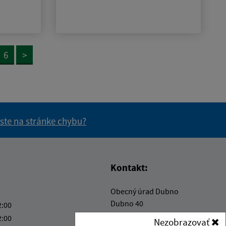
6
>
 ste na stránke chybu?
vás užitočné?
e pre vás užitočné?
Kontakt:
Obecný úrad Dubno
Dubno 40
2:00
980 35 Gemerský Jablonec
2:00
Nezobrazovať