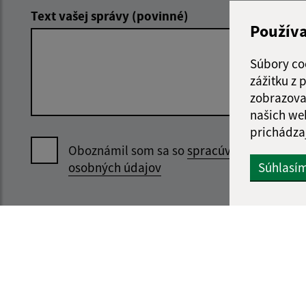
Text vašej správy (povinné)
Použív
Súbory co
zážitku z
zobrazova
našich we
prichádza
Oboznámil som sa so
spracúvaním
Súhlasí
osobných údajov