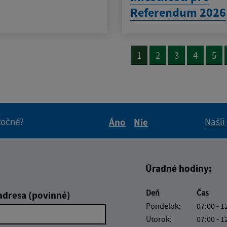
Referendum 2026
1
2
3
4
5
itočné?
Našli
Áno
Nie
Boli tieto informácie pre 
Boli tieto informáci
Úradné hodiny:
Deň
Čas
adresa (povinné)
Pondelok:
07:00 - 1
Utorok:
07:00 - 1