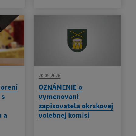
20.05.2026
orení
OZNÁMENIE o
 s
vymenovaní
zapisovateľa okrskovej
 a
volebnej komisi