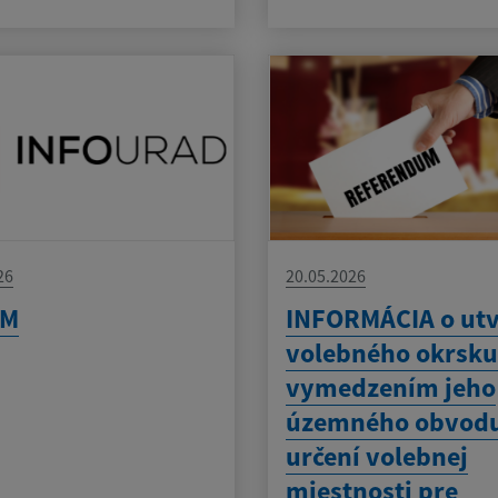
26
20.05.2026
AM
INFORMÁCIA o utv
volebného okrsku
vymedzením jeho
územného obvodu
určení volebnej
miestnosti pre