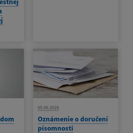
estnej
a
j
05.06.2026
v dom
Oznámenie o doručení
písomnosti