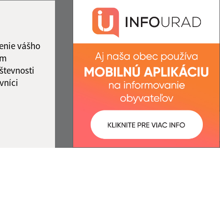
2:00
obecdubno@gmail.com
2:00
+421 47 568 42 38
ový deň
IČO: 00649546
enie vášho
ám
števnosti
vníci